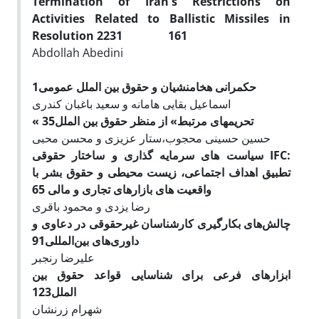
Termination of Iran's Restrictions on
Activities Related to Ballistic Missiles in
Resolution 2231
161
Abdollah Abedini
1
حکمرانی هخامنشیان و حقوق بین الملل عمومی
اسماعیل بقایی هامانه و سعید باغبان کندری
35
« تحریمهای مرتبط» از منظر حقوق بین الملل
حسین حسینی محجوب،ستار عزیزی و محسن محبی
سیاست های سرمایه گذاری و ساختار حقوقی
IFC
:
تطبیق اهداف اجتماعی، زیست محیطی و حقوق بشر با
65
واقعیت های بازارهای تجاری و مالی
رضا یزدی و محمود باقری
چالش‌های بکارگیری کارشناسان غیرحقوقی در دعاوی و
91
داوری‌های بین‌المللی
علیرضا رنجبر
ابزارهای فرعی برای شناسایی قواعد حقوق بین
123
الملل
شهرام زرنشان