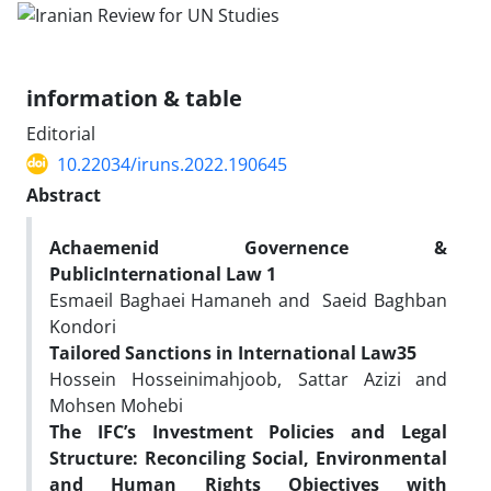
information & table
Editorial
10.22034/iruns.2022.190645
Abstract
Achaemenid Governence
&
PublicInternational Law
1
Esmaeil Baghaei Hamaneh and Saeid Baghban
Kondori
Tailored Sanctions in International Law
35
Hossein Hosseinimahjoob, Sattar Azizi
and
Mohsen Mohebi
The IFC’s Investment Policies and Legal
Structure: Reconciling Social, Environmental
and Human Rights Objectives with