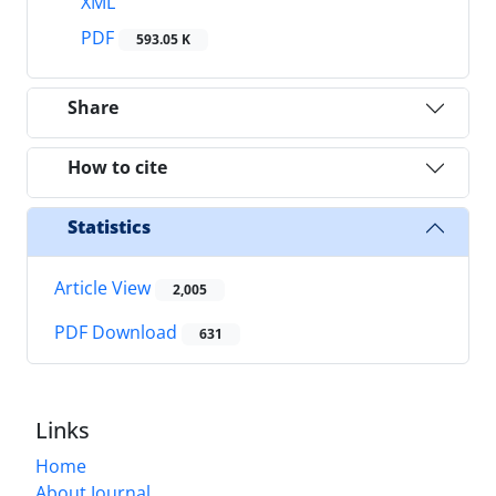
XML
PDF
593.05 K
Share
How to cite
Statistics
Article View
2,005
PDF Download
631
Links
Home
About Journal